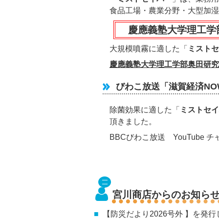
食品工場・農業分野・大型加湿
慶應義塾大学理工学
大規模噴霧に適した「
ミストセ
慶應義塾大学理工学部奥田研究
びわこ放送「滋賀経済N
除菌効果に適した「
ミストセイ
頂きました。
BBCびわこ放送 YouTube 
宮川商店からのお知ら
【防災だより2026号外 】を発