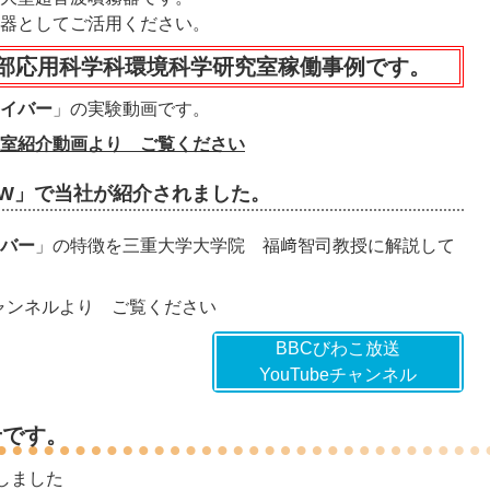
器としてご活用ください。
部応用科学科環境科学研究室稼働事例です。
イバー
」の実験動画です。
室紹介動画より ご覧ください
OW」で当社が紹介されました。
バー
」の特徴を三重大学大学院 福﨑智司教授に解説して
チャンネル
より ご覧ください
BBCびわこ放送
YouTubeチャンネル
せです。
行しました